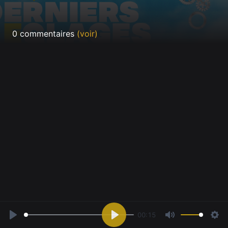
0 commentaires
(voir)
00:15
Play
Play
Mute
Sett