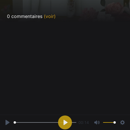
0 commentaires
(voir)
00:14
Play
Play
Mute
Sett