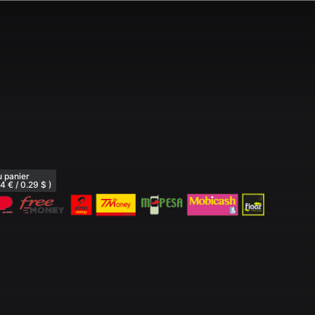
u panier
4 € / 0.29 $ )