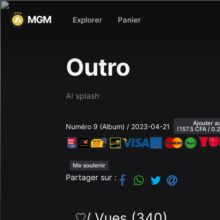
MGM
Explorer
Panier
Outro
Al splash
Ajouter a
Numéro 9 (Album) / 2023-04-21
(157.5 CFA / 0.2
Me soutenir
Partager sur :
/ Vues (340)