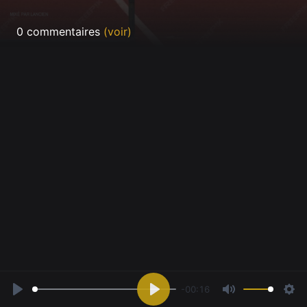
0 commentaires
(voir)
-00:16
Play
Play
Mute
Sett